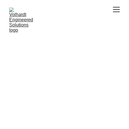
Preservando el Pasado, Digitalmente
Digital Heritage
Preserve la historia con precisión. Soluciones 
de Patrimonio Digital que le ofrecen réplicas 
digitales detalladas para su documentación y 
para las generaciones futuras.