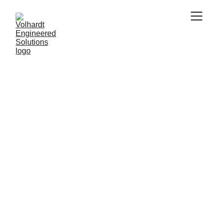
Capturando lo realmente construido, con 
precisión
Documentación 
As-Built
Obtenga documentación precisa y 
actualizada: planos de planta, alzados, 
secciones, dibujos isométricos y entregables 