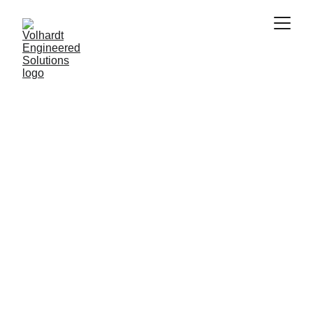
Gestión Integral de Proyectos
Project 
Management
Impulsamos su visión desde el concepto 
hasta la finalización, asegurando que cada 
proyecto se entregue con éxito, a tiempo y 
dentro del presupuesto.