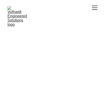
El Arte de la Precisión Exacta
Metrología
Nos especializamos en metrología 3D 
avanzada, proporcionando mediciones 
precisas y análisis detallados de sus activos 
tridimensionales.