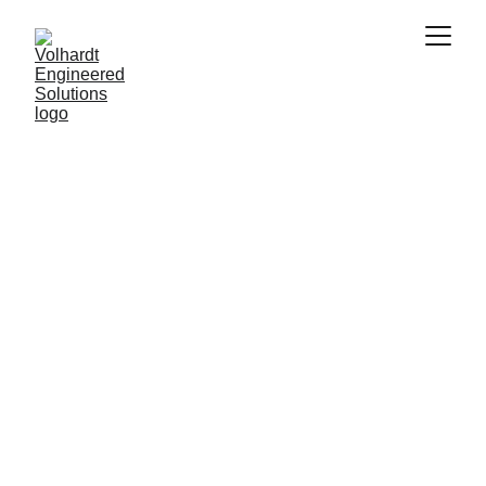
Descubriendo nuevas fronteras
3D Laser 
Scanning
Escaneo laser 3D para las industrias EAC & 
CRE. Convirtiendo sus activos en una replica 
digital exacta, un recurso invaluable para 
planificar, gestionar y diseñar.